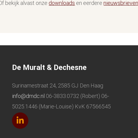
Of bekijk alvast onze
downloads
en eerdere
nieuwsbrieve
De Muralt & Dechesne
Surinamestraat 24, 2585 GJ Den Haag
info@dmdc.nl
06-3833.0732 (Robert) 06-
5025.1446 (Marie-Louise) KvK 67566545